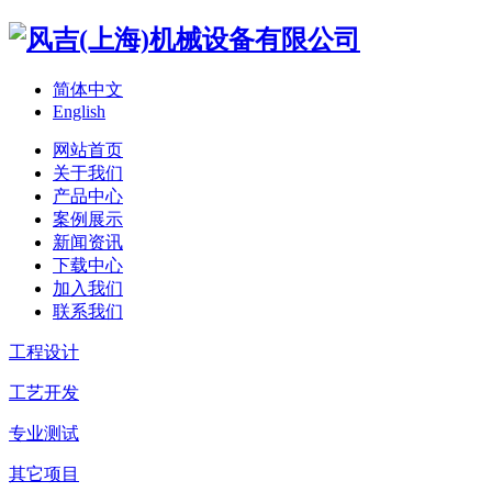
简体中文
English
网站首页
关于我们
产品中心
案例展示
新闻资讯
下载中心
加入我们
联系我们
工程设计
工艺开发
专业测试
其它项目